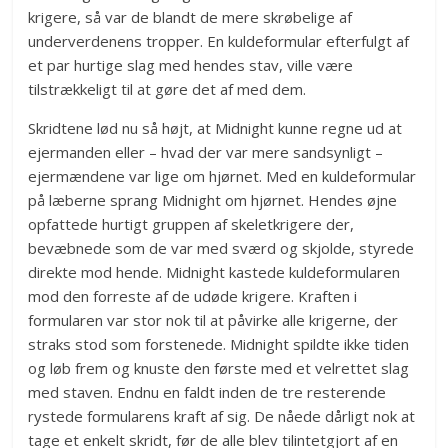
krigere, så var de blandt de mere skrøbelige af
underverdenens tropper. En kuldeformular efterfulgt af
et par hurtige slag med hendes stav, ville være
tilstrækkeligt til at gøre det af med dem.
Skridtene lød nu så højt, at Midnight kunne regne ud at
ejermanden eller – hvad der var mere sandsynligt –
ejermændene var lige om hjørnet. Med en kuldeformular
på læberne sprang Midnight om hjørnet. Hendes øjne
opfattede hurtigt gruppen af skeletkrigere der,
bevæbnede som de var med sværd og skjolde, styrede
direkte mod hende. Midnight kastede kuldeformularen
mod den forreste af de udøde krigere. Kraften i
formularen var stor nok til at påvirke alle krigerne, der
straks stod som forstenede. Midnight spildte ikke tiden
og løb frem og knuste den første med et velrettet slag
med staven. Endnu en faldt inden de tre resterende
rystede formularens kraft af sig. De nåede dårligt nok at
tage et enkelt skridt, før de alle blev tilintetgjort af en