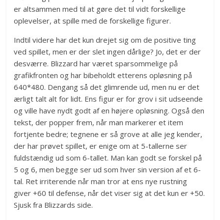
er altsammen med til at gøre det til vidt forskellige
oplevelser, at spille med de forskellige figurer.
Indtil videre har det kun drejet sig om de positive ting
ved spillet, men er der slet ingen dårlige? Jo, det er der
desværre. Blizzard har været sparsommelige på
grafikfronten og har bibeholdt etterens opløsning på
640*480. Dengang så det glimrende ud, men nu er det
ærligt talt alt for lidt. Ens figur er for grov i sit udseende
og ville have nydt godt af en højere opløsning. Også den
tekst, der popper frem, når man markerer et item
fortjente bedre; tegnene er så grove at alle jeg kender,
der har prøvet spillet, er enige om at 5-tallerne ser
fuldstændig ud som 6-tallet. Man kan godt se forskel på
5 og 6, men begge ser ud som hver sin version af et 6-
tal. Ret irriterende når man tror at ens nye rustning
giver +60 til defense, når det viser sig at det kun er +50.
Sjusk fra Blizzards side.