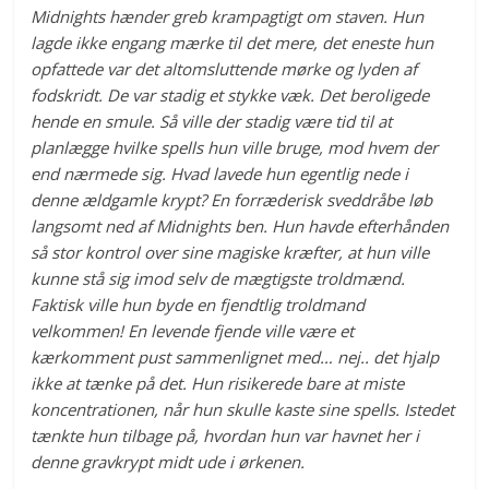
Midnights hænder greb krampagtigt om staven. Hun
lagde ikke engang mærke til det mere, det eneste hun
opfattede var det altomsluttende mørke og lyden af
fodskridt. De var stadig et stykke væk. Det beroligede
hende en smule. Så ville der stadig være tid til at
planlægge hvilke spells hun ville bruge, mod hvem der
end nærmede sig. Hvad lavede hun egentlig nede i
denne ældgamle krypt? En forræderisk sveddråbe løb
langsomt ned af Midnights ben. Hun havde efterhånden
så stor kontrol over sine magiske kræfter, at hun ville
kunne stå sig imod selv de mægtigste troldmænd.
Faktisk ville hun byde en fjendtlig troldmand
velkommen! En levende fjende ville være et
kærkomment pust sammenlignet med… nej.. det hjalp
ikke at tænke på det. Hun risikerede bare at miste
koncentrationen, når hun skulle kaste sine spells. Istedet
tænkte hun tilbage på, hvordan hun var havnet her i
denne gravkrypt midt ude i ørkenen.