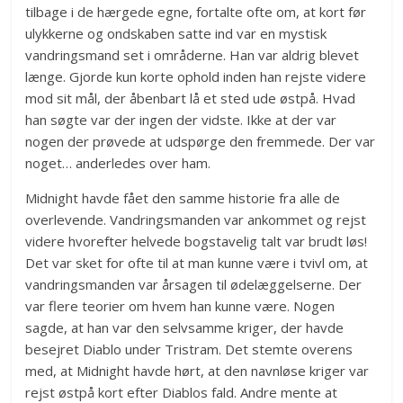
tilbage i de hærgede egne, fortalte ofte om, at kort før
ulykkerne og ondskaben satte ind var en mystisk
vandringsmand set i områderne. Han var aldrig blevet
længe. Gjorde kun korte ophold inden han rejste videre
mod sit mål, der åbenbart lå et sted ude østpå. Hvad
han søgte var der ingen der vidste. Ikke at der var
nogen der prøvede at udspørge den fremmede. Der var
noget… anderledes over ham.
Midnight havde fået den samme historie fra alle de
overlevende. Vandringsmanden var ankommet og rejst
videre hvorefter helvede bogstavelig talt var brudt løs!
Det var sket for ofte til at man kunne være i tvivl om, at
vandringsmanden var årsagen til ødelæggelserne. Der
var flere teorier om hvem han kunne være. Nogen
sagde, at han var den selvsamme kriger, der havde
besejret Diablo under Tristram. Det stemte overens
med, at Midnight havde hørt, at den navnløse kriger var
rejst østpå kort efter Diablos fald. Andre mente at