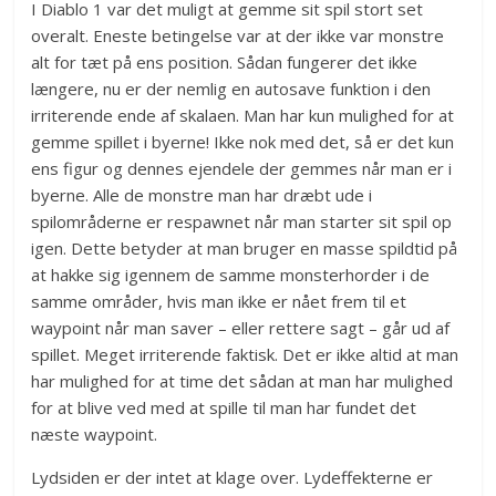
I Diablo 1 var det muligt at gemme sit spil stort set
overalt. Eneste betingelse var at der ikke var monstre
alt for tæt på ens position. Sådan fungerer det ikke
længere, nu er der nemlig en autosave funktion i den
irriterende ende af skalaen. Man har kun mulighed for at
gemme spillet i byerne! Ikke nok med det, så er det kun
ens figur og dennes ejendele der gemmes når man er i
byerne. Alle de monstre man har dræbt ude i
spilområderne er respawnet når man starter sit spil op
igen. Dette betyder at man bruger en masse spildtid på
at hakke sig igennem de samme monsterhorder i de
samme områder, hvis man ikke er nået frem til et
waypoint når man saver – eller rettere sagt – går ud af
spillet. Meget irriterende faktisk. Det er ikke altid at man
har mulighed for at time det sådan at man har mulighed
for at blive ved med at spille til man har fundet det
næste waypoint.
Lydsiden er der intet at klage over. Lydeffekterne er