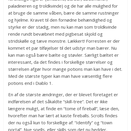
paladineren og troldkvinde) og de har alle mulighed for
at bruge de samme våben, bære de samme rustninger
og hjelme. Kravet til den fornødne behændighed og
styrke er der stadig, men nu kan man som troldkvinde
rende rundt bevæbnet med pigbesat skjold og
stridskølle og tæve monstre. Lækkert! Forresten er der
kommet et par tilføjelser til det udstyr man bærer. Nu
kan man også bære bælte og støvler. Særligt bæltet er
interessant, da det findes i forskellige størrelser og
størrelsen afgør hvor mange potions man kan have i det.
Med de største typer kan man have væsentlig flere
potions end i Diablo 1.
En af de største ændringer, der er blevet foretaget er
indførelsen af det såkaldte “skill-tree”. Det er ikke
længere muligt, at finde en “tome of fireball”, læse den,
hvorefter man har lært at kaste fireballs. Scrolls findes
der nu også kun to forskellige af: “Identify” og “town
portal”. Nye spells, eller skills som det nu hedder,