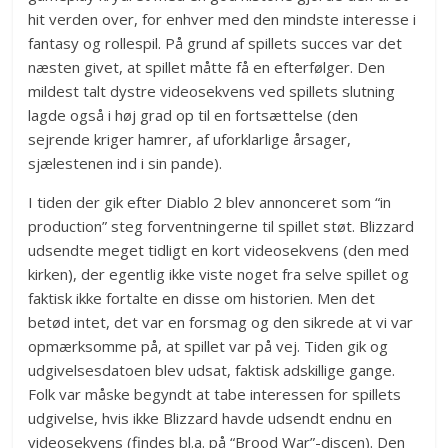
hit verden over, for enhver med den mindste interesse i
fantasy og rollespil. På grund af spillets succes var det
næsten givet, at spillet måtte få en efterfølger. Den
mildest talt dystre videosekvens ved spillets slutning
lagde også i høj grad op til en fortsættelse (den
sejrende kriger hamrer, af uforklarlige årsager,
sjælestenen ind i sin pande).
I tiden der gik efter Diablo 2 blev annonceret som “in
production” steg forventningerne til spillet støt. Blizzard
udsendte meget tidligt en kort videosekvens (den med
kirken), der egentlig ikke viste noget fra selve spillet og
faktisk ikke fortalte en disse om historien. Men det
betød intet, det var en forsmag og den sikrede at vi var
opmærksomme på, at spillet var på vej. Tiden gik og
udgivelsesdatoen blev udsat, faktisk adskillige gange.
Folk var måske begyndt at tabe interessen for spillets
udgivelse, hvis ikke Blizzard havde udsendt endnu en
videosekvens (findes bl.a. på “Brood War”-discen). Den