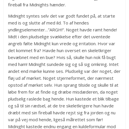
fireball fra Midnights hænder.
Midnight syntes selv det var godt fundet på, at starte
med is og slutte af med ild. To af hendes
yndlingselementer…”ARGH!”. Noget havde ramt hende!
Midt i den pludselige svækkelse efter det uventede
angreb følte Midnight kun vrede og irritation. Hvor var
det kommet fra? Havde hun overset en skeletkriger
bevæbnet med en bue? Hvis så, skulle hun nok få bugt
med ham! Midnight sundede sig og så sig omkring. Intet
andet end mørke kunne ses. Pludselig var der noget, der
fløj ud af mørket. Noget stjerneformet, der nærmest
opstod af mørket selv. Hun sprang tilside og skulle til at
løbe frem for at finde og dræbe misdæderen, da noget
pludselig raslede bag hende. Hun kastede et blik tilbage
og så til sin rædsel, at de tre skeletkrigere hun havde
dræbt med sin fireball havde rejst sig fra jorden og nu
var på vej mod hende, ligeså målrettet som før!
Midnight kastede endnu engang en kuldeformular mod