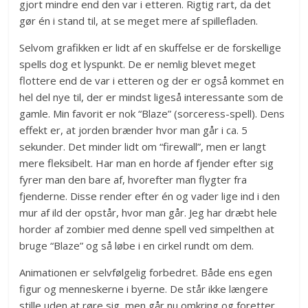
gjort mindre end den var i etteren. Rigtig rart, da det
gør én i stand til, at se meget mere af spillefladen.
Selvom grafikken er lidt af en skuffelse er de forskellige
spells dog et lyspunkt. De er nemlig blevet meget
flottere end de var i etteren og der er også kommet en
hel del nye til, der er mindst ligeså interessante som de
gamle. Min favorit er nok “Blaze” (sorceress-spell). Dens
effekt er, at jorden brænder hvor man går i ca. 5
sekunder. Det minder lidt om “firewall”, men er langt
mere fleksibelt. Har man en horde af fjender efter sig
fyrer man den bare af, hvorefter man flygter fra
fjenderne. Disse render efter én og vader lige ind i den
mur af ild der opstår, hvor man går. Jeg har dræbt hele
horder af zombier med denne spell ved simpelthen at
bruge “Blaze” og så løbe i en cirkel rundt om dem.
Animationen er selvfølgelig forbedret. Både ens egen
figur og menneskerne i byerne. De står ikke længere
stille uden at røre sig, men går nu omkring og foretter