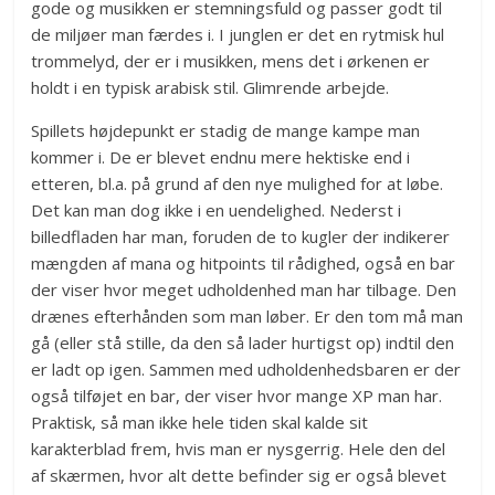
gode og musikken er stemningsfuld og passer godt til
de miljøer man færdes i. I junglen er det en rytmisk hul
trommelyd, der er i musikken, mens det i ørkenen er
holdt i en typisk arabisk stil. Glimrende arbejde.
Spillets højdepunkt er stadig de mange kampe man
kommer i. De er blevet endnu mere hektiske end i
etteren, bl.a. på grund af den nye mulighed for at løbe.
Det kan man dog ikke i en uendelighed. Nederst i
billedfladen har man, foruden de to kugler der indikerer
mængden af mana og hitpoints til rådighed, også en bar
der viser hvor meget udholdenhed man har tilbage. Den
drænes efterhånden som man løber. Er den tom må man
gå (eller stå stille, da den så lader hurtigst op) indtil den
er ladt op igen. Sammen med udholdenhedsbaren er der
også tilføjet en bar, der viser hvor mange XP man har.
Praktisk, så man ikke hele tiden skal kalde sit
karakterblad frem, hvis man er nysgerrig. Hele den del
af skærmen, hvor alt dette befinder sig er også blevet