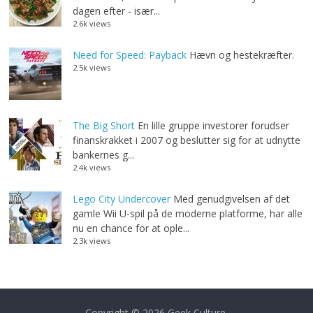
dagen efter - især...
2.6k views
Need for Speed: Payback
Hævn og hestekræfter.
2.5k views
The Big Short
En lille gruppe investorer forudser
finanskrakket i 2007 og beslutter sig for at udnytte
bankernes g...
2.4k views
Lego City Undercover
Med genudgivelsen af det
gamle Wii U-spil på de moderne platforme, har alle
nu en chance for at ople...
2.3k views
Copyright © 2026
Geek Culture
.