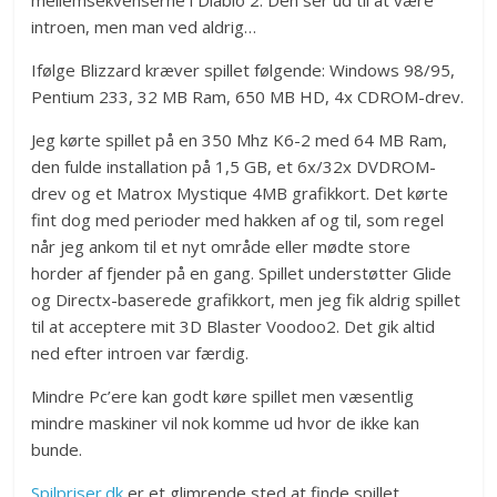
mellemsekvenserne i Diablo 2. Den ser ud til at være
introen, men man ved aldrig…
Ifølge Blizzard kræver spillet følgende: Windows 98/95,
Pentium 233, 32 MB Ram, 650 MB HD, 4x CDROM-drev.
Jeg kørte spillet på en 350 Mhz K6-2 med 64 MB Ram,
den fulde installation på 1,5 GB, et 6x/32x DVDROM-
drev og et Matrox Mystique 4MB grafikkort. Det kørte
fint dog med perioder med hakken af og til, som regel
når jeg ankom til et nyt område eller mødte store
horder af fjender på en gang. Spillet understøtter Glide
og Directx-baserede grafikkort, men jeg fik aldrig spillet
til at acceptere mit 3D Blaster Voodoo2. Det gik altid
ned efter introen var færdig.
Mindre Pc’ere kan godt køre spillet men væsentlig
mindre maskiner vil nok komme ud hvor de ikke kan
bunde.
Spilpriser.dk
er et glimrende sted at finde spillet.