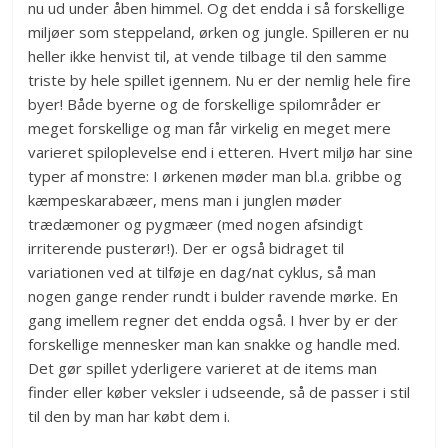
nu ud under åben himmel. Og det endda i så forskellige
miljøer som steppeland, ørken og jungle. Spilleren er nu
heller ikke henvist til, at vende tilbage til den samme
triste by hele spillet igennem. Nu er der nemlig hele fire
byer! Både byerne og de forskellige spilområder er
meget forskellige og man får virkelig en meget mere
varieret spiloplevelse end i etteren. Hvert miljø har sine
typer af monstre: I ørkenen møder man bl.a. gribbe og
kæmpeskarabæer, mens man i junglen møder
trædæmoner og pygmæer (med nogen afsindigt
irriterende pusterør!). Der er også bidraget til
variationen ved at tilføje en dag/nat cyklus, så man
nogen gange render rundt i bulder ravende mørke. En
gang imellem regner det endda også. I hver by er der
forskellige mennesker man kan snakke og handle med.
Det gør spillet yderligere varieret at de items man
finder eller køber veksler i udseende, så de passer i stil
til den by man har købt dem i.