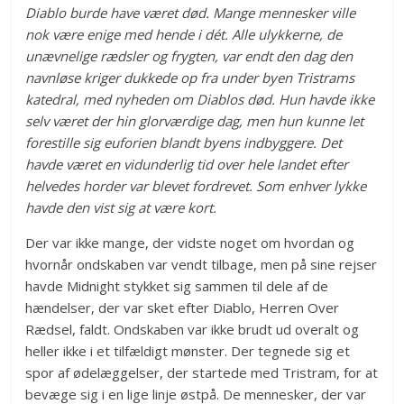
Diablo burde have været død. Mange mennesker ville
nok være enige med hende i dét. Alle ulykkerne, de
unævnelige rædsler og frygten, var endt den dag den
navnløse kriger dukkede op fra under byen Tristrams
katedral, med nyheden om Diablos død. Hun havde ikke
selv været der hin glorværdige dag, men hun kunne let
forestille sig euforien blandt byens indbyggere. Det
havde været en vidunderlig tid over hele landet efter
helvedes horder var blevet fordrevet. Som enhver lykke
havde den vist sig at være kort.
Der var ikke mange, der vidste noget om hvordan og
hvornår ondskaben var vendt tilbage, men på sine rejser
havde Midnight stykket sig sammen til dele af de
hændelser, der var sket efter Diablo, Herren Over
Rædsel, faldt. Ondskaben var ikke brudt ud overalt og
heller ikke i et tilfældigt mønster. Der tegnede sig et
spor af ødelæggelser, der startede med Tristram, for at
bevæge sig i en lige linje østpå. De mennesker, der var