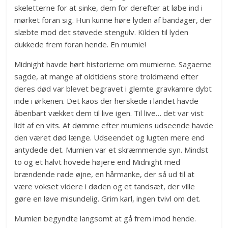
skeletterne for at sinke, dem for derefter at løbe ind i
mørket foran sig. Hun kunne høre lyden af bandager, der
slæbte mod det støvede stengulv. Kilden til lyden
dukkede frem foran hende. En mumie!
Midnight havde hørt historierne om mumierne. Sagaerne
sagde, at mange af oldtidens store troldmænd efter
deres død var blevet begravet i glemte gravkamre dybt
inde i ørkenen. Det kaos der herskede i landet havde
åbenbart vækket dem til live igen. Til live… det var vist
lidt af en vits. At dømme efter mumiens udseende havde
den været død længe. Udseendet og lugten mere end
antydede det. Mumien var et skræmmende syn. Mindst
to og et halvt hovede højere end Midnight med
brændende røde øjne, en hårmanke, der så ud til at
være vokset videre i døden og et tandsæt, der ville
gøre en løve misundelig. Grim karl, ingen tvivl om det.
Mumien begyndte langsomt at gå frem imod hende.