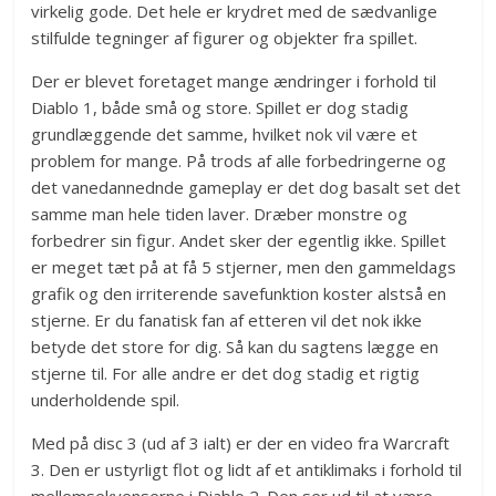
virkelig gode. Det hele er krydret med de sædvanlige
stilfulde tegninger af figurer og objekter fra spillet.
Der er blevet foretaget mange ændringer i forhold til
Diablo 1, både små og store. Spillet er dog stadig
grundlæggende det samme, hvilket nok vil være et
problem for mange. På trods af alle forbedringerne og
det vanedannednde gameplay er det dog basalt set det
samme man hele tiden laver. Dræber monstre og
forbedrer sin figur. Andet sker der egentlig ikke. Spillet
er meget tæt på at få 5 stjerner, men den gammeldags
grafik og den irriterende savefunktion koster alstså en
stjerne. Er du fanatisk fan af etteren vil det nok ikke
betyde det store for dig. Så kan du sagtens lægge en
stjerne til. For alle andre er det dog stadig et rigtig
underholdende spil.
Med på disc 3 (ud af 3 ialt) er der en video fra Warcraft
3. Den er ustyrligt flot og lidt af et antiklimaks i forhold til