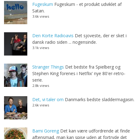
Fugeskum
Fugeskum - et produkt udviklet af
Satan.
3.6k views
Den Korte Radioavis
Det sjoveste, der er sket i
dansk radio siden ... nogensinde.
3.1k views
Stranger Things
Det bedste fra Spielberg og
Stephen King forenes i Netflix' nye 80'er-retro-
serie.
2.8k views
Det, vi taler om
Danmarks bedste sladdermagasin.
2.6k views
Bami Goreng
Det kan være udfordrende at finde
aftensmad, man kan spise uden at fortryde det