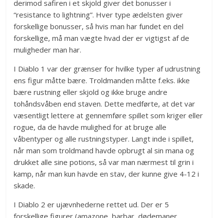
derimod safiren i et skjold giver det bonusser i
“resistance to lightning”. Hver type ædelsten giver
forskellige bonusser, så hvis man har fundet en del
forskellige, må man vægte hvad der er vigtigst af de
muligheder man har.
I Diablo 1 var der grænser for hvilke typer af udrustning
ens figur måtte bære. Troldmanden måtte f.eks. ikke
bære rustning eller skjold og ikke bruge andre
tohåndsvåben end staven. Dette medførte, at det var
væsentligt lettere at gennemføre spillet som kriger eller
rogue, da de havde mulighed for at bruge alle
våbentyper og alle rustningstyper. Langt inde i spillet,
når man som troldmand havde opbrugt al sin mana og
drukket alle sine potions, så var man nærmest til grin i
kamp, når man kun havde en stav, der kunne give 4-12 i
skade.
I Diablo 2 er ujævnhederne rettet ud. Der er 5
forskellige figurer (amazone, barbar, dødemaner,