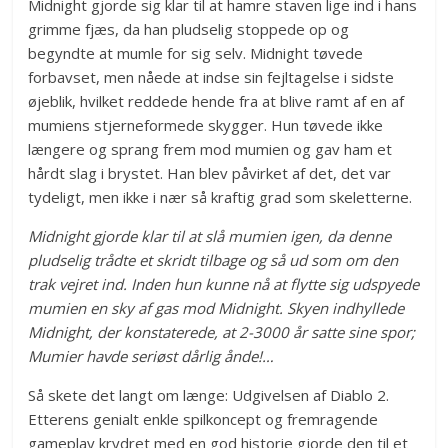
Midnight gjorde sig klar til at hamre staven lige ind i hans
grimme fjæs, da han pludselig stoppede op og
begyndte at mumle for sig selv. Midnight tøvede
forbavset, men nåede at indse sin fejltagelse i sidste
øjeblik, hvilket reddede hende fra at blive ramt af en af
mumiens stjerneformede skygger. Hun tøvede ikke
længere og sprang frem mod mumien og gav ham et
hårdt slag i brystet. Han blev påvirket af det, det var
tydeligt, men ikke i nær så kraftig grad som skeletterne.
Midnight gjorde klar til at slå mumien igen, da denne
pludselig trådte et skridt tilbage og så ud som om den
trak vejret ind. Inden hun kunne nå at flytte sig udspyede
mumien en sky af gas mod Midnight. Skyen indhyllede
Midnight, der konstaterede, at 2-3000 år satte sine spor;
Mumier havde seriøst dårlig ånde!…
Så skete det langt om længe: Udgivelsen af Diablo 2.
Etterens genialt enkle spilkoncept og fremragende
gameplay krydret med en god historie gjorde den til et