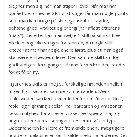
tilegner man sig, når man stiger i level. Når man har
opnået de fornødne XP for at stige, får man nogle points
som man kan bruge på sine egenskaber: styrke,
behændighed, vitalitet og energi (har afløst etterens
“magi”). Derefter kan man vælge 1 skill på sit skill tree.
Alle kan dog ikke vælges fra starten, da nogle skills
kræver at man har nogle andre først, plus at man også
skal være en bestemt level. Den samme skill kan dog
godt vælges flere gange, så man forbedrer den istedet
for at få en ny.
Figurernes skills er meget forskellige hinanden imellem.
Ingen figur kan det samme som en anden. Mens
troldkvinden kan lære evner indenfor områderne “fire”,
“cold” og “lightning spells” , har barbaren og amazonen
f.eks. mulighed for at lære forskellige typer af slag og
angreb eller specialiseringer i bestemte våbentyper.
Dødemaneren kan lære at fremkalde endnu mægtigere
udøde og paladineren kan tilkalde hjælp fra guderne. Det