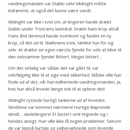
vandringsmanden var Diablo selv! Midnight måtte
indrømme, at også det kunne være sandt.
Midnight var ikke i tvivl om, at krigeren havde dræbt
Diablo under Tristrams katedral. Dræbt hans krop altså!
Hans ånd derimod havde overlevet og fundet en ny
krop, så det ud til. Skæbnens ironi, tænkte hun for sig
selv. At dræbe sin egen værste fjende for selv at blive til
den selvsamme fjende! Bittert. Meget bittert…
Om det virkelig var sådan det var gået til, var
selvfølgelig ikke til at sige med sikkerhed. Måske ville hun
finde ud af det, når hun indhentede vandringsmanden. Ja,
hvis hun altså levede længe nok til at opleve det!
Midnight rystede hurtigt tankerne ud af hovedet.
Skridtene var kommet nærmere! Hurtige klaprende
skridt… skeletkrigere! Et bistert smil tegnede sig i
hendes ansigt. Hun ville ikke få nogen problemer. Selvom
de var ligeså hurtige og velbevæbnede som levende