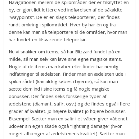
Navigationen mellem de spilområder der er tilknyttet en
by, er gjort lidt lettere ved indførelsen af de såkaldte
“waypoints”. De er en slags teleportører, der findes
rundt omkring i spilområdet. Hver by har én og fra
denne kan man så teleportere til de områder, hvor man
har fundet en tilsvarende teleportør.
Nu vi snakker om items, så har Blizzard fundet på en
måde, så man selv kan lave sine egne magiske items.
Nogle af de items man køber eller finder har nemlig
indfatninger til ædelsten. Finder man en ædelsten ude i
spilområdet (kan aldrig købes i byerne), så kan man
sætte dem ind i sine items og få nogle magiske
bonusser. Der findes seks forskellige typer af
ædelstene (diamant, safir, osv.) og de findes også i flere
grader af kvalitet. Jo højere kvalitet jo højere bonusser.
Eksempel: Sætter man en safir i et våben giver våbenet
udover sin egen skade også “lightning damage” (hvor
meget afhænger af ædelstenens kvalitet). Sætter man