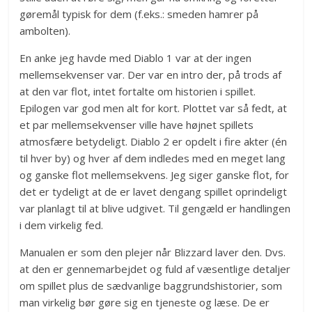
gøremål typisk for dem (f.eks.: smeden hamrer på
ambolten).
En anke jeg havde med Diablo 1 var at der ingen
mellemsekvenser var. Der var en intro der, på trods af
at den var flot, intet fortalte om historien i spillet.
Epilogen var god men alt for kort. Plottet var så fedt, at
et par mellemsekvenser ville have højnet spillets
atmosfære betydeligt. Diablo 2 er opdelt i fire akter (én
til hver by) og hver af dem indledes med en meget lang
og ganske flot mellemsekvens. Jeg siger ganske flot, for
det er tydeligt at de er lavet dengang spillet oprindeligt
var planlagt til at blive udgivet. Til gengæld er handlingen
i dem virkelig fed.
Manualen er som den plejer når Blizzard laver den. Dvs.
at den er gennemarbejdet og fuld af væsentlige detaljer
om spillet plus de sædvanlige baggrundshistorier, som
man virkelig bør gøre sig en tjeneste og læse. De er