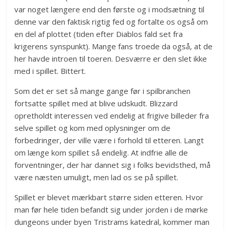
var noget længere end den første og i modsætning til
denne var den faktisk rigtig fed og fortalte os også om
en del af plottet (tiden efter Diablos fald set fra
krigerens synspunkt). Mange fans troede da også, at de
her havde introen til toeren. Desværre er den slet ikke
med i spillet. Bittert.
Som det er set så mange gange før i spilbranchen
fortsatte spillet med at blive udskudt. Blizzard
opretholdt interessen ved endelig at frigive billeder fra
selve spillet og kom med oplysninger om de
forbedringer, der ville være i forhold til etteren. Langt
om længe kom spillet så endelig. At indfrie alle de
forventninger, der har dannet sig i folks bevidsthed, må
være næsten umuligt, men lad os se på spillet.
Spillet er blevet mærkbart større siden etteren. Hvor
man før hele tiden befandt sig under jorden i de mørke
dungeons under byen Tristrams katedral, kommer man