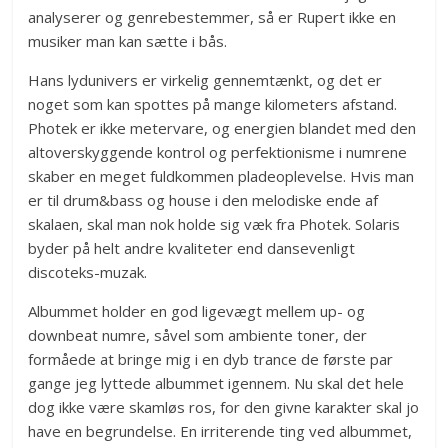
analyserer og genrebestemmer, så er Rupert ikke en
musiker man kan sætte i bås.
Hans lydunivers er virkelig gennemtænkt, og det er
noget som kan spottes på mange kilometers afstand.
Photek er ikke metervare, og energien blandet med den
altoverskyggende kontrol og perfektionisme i numrene
skaber en meget fuldkommen pladeoplevelse. Hvis man
er til drum&bass og house i den melodiske ende af
skalaen, skal man nok holde sig væk fra Photek. Solaris
byder på helt andre kvaliteter end dansevenligt
discoteks-muzak.
Albummet holder en god ligevægt mellem up- og
downbeat numre, såvel som ambiente toner, der
formåede at bringe mig i en dyb trance de første par
gange jeg lyttede albummet igennem. Nu skal det hele
dog ikke være skamløs ros, for den givne karakter skal jo
have en begrundelse. En irriterende ting ved albummet,