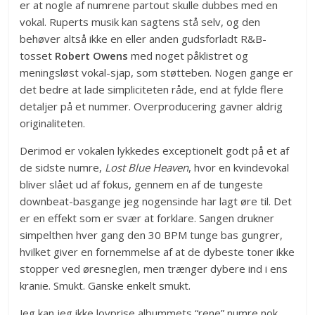
er at nogle af numrene partout skulle dubbes med en
vokal. Ruperts musik kan sagtens stå selv, og den
behøver altså ikke en eller anden gudsforladt R&B-
tosset
Robert Owens
med noget påklistret og
meningsløst vokal-sjap, som støtteben. Nogen gange er
det bedre at lade simpliciteten råde, end at fylde flere
detaljer på et nummer. Overproducering gavner aldrig
originaliteten.
Derimod er vokalen lykkedes exceptionelt godt på et af
de sidste numre,
Lost Blue Heaven
, hvor en kvindevokal
bliver slået ud af fokus, gennem en af de tungeste
downbeat-basgange jeg nogensinde har lagt øre til. Det
er en effekt som er svær at forklare. Sangen drukner
simpelthen hver gang den 30 BPM tunge bas gungrer,
hvilket giver en fornemmelse af at de dybeste toner ikke
stopper ved øresneglen, men trænger dybere ind i ens
kranie. Smukt. Ganske enkelt smukt.
Jeg kan jeg ikke lovprise albummets “rene” numre nok.