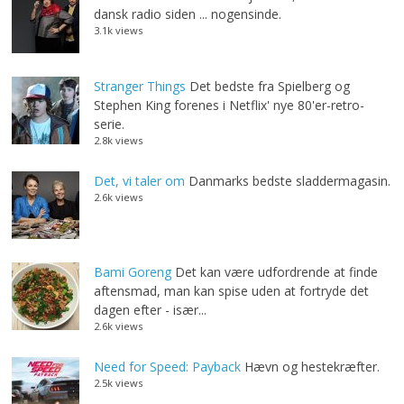
dansk radio siden ... nogensinde.
3.1k views
Stranger Things
Det bedste fra Spielberg og
Stephen King forenes i Netflix' nye 80'er-retro-
serie.
2.8k views
Det, vi taler om
Danmarks bedste sladdermagasin.
2.6k views
Bami Goreng
Det kan være udfordrende at finde
aftensmad, man kan spise uden at fortryde det
dagen efter - især...
2.6k views
Need for Speed: Payback
Hævn og hestekræfter.
2.5k views