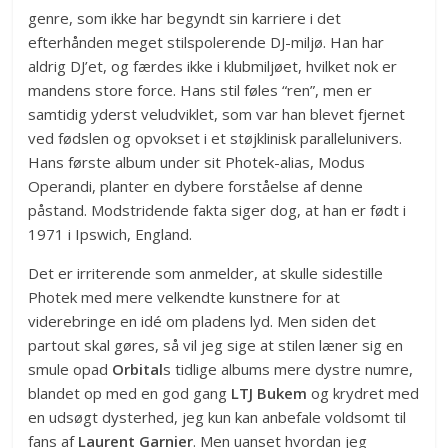
genre, som ikke har begyndt sin karriere i det
efterhånden meget stilspolerende DJ-miljø. Han har
aldrig DJ’et, og færdes ikke i klubmiljøet, hvilket nok er
mandens store force. Hans stil føles “ren”, men er
samtidig yderst veludviklet, som var han blevet fjernet
ved fødslen og opvokset i et støjklinisk parallelunivers.
Hans første album under sit Photek-alias, Modus
Operandi, planter en dybere forståelse af denne
påstand. Modstridende fakta siger dog, at han er født i
1971 i Ipswich, England.
Det er irriterende som anmelder, at skulle sidestille
Photek med mere velkendte kunstnere for at
viderebringe en idé om pladens lyd. Men siden det
partout skal gøres, så vil jeg sige at stilen læner sig en
smule opad
Orbital
s tidlige albums mere dystre numre,
blandet op med en god gang
LTJ Bukem
og krydret med
en udsøgt dysterhed, jeg kun kan anbefale voldsomt til
fans af
Laurent Garnier
. Men uanset hvordan jeg