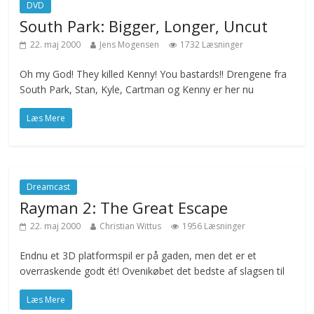
DVD
South Park: Bigger, Longer, Uncut
22. maj 2000
Jens Mogensen
1732 Læsninger
Oh my God! They killed Kenny! You bastards!! Drengene fra
South Park, Stan, Kyle, Cartman og Kenny er her nu
Læs Mere
Dreamcast
Rayman 2: The Great Escape
22. maj 2000
Christian Wittus
1956 Læsninger
Endnu et 3D platformspil er på gaden, men det er et
overraskende godt ét! Ovenikøbet det bedste af slagsen til
Læs Mere