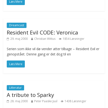
Læs Mere
Dreamcast
Resident Evil CODE: Veronica
29. maj 2000
Christian Wittus
1854 Læsninger
Serien som ikke vil dø vender atter tilbage – Resident Evil er
genopstået. Denne gang er det dog til en
Læs Mere
Litteratur
A tribute to Sparky
28. maj 2000
Peter Paaske Juul
1438 Læsninger