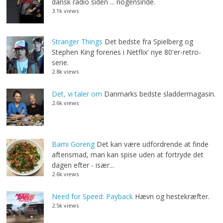
dansk radio siden ... nogensinde.
3.1k views
Stranger Things
Det bedste fra Spielberg og
Stephen King forenes i Netflix' nye 80'er-retro-
serie.
2.8k views
Det, vi taler om
Danmarks bedste sladdermagasin.
2.6k views
Bami Goreng
Det kan være udfordrende at finde
aftensmad, man kan spise uden at fortryde det
dagen efter - især...
2.6k views
Need for Speed: Payback
Hævn og hestekræfter.
2.5k views