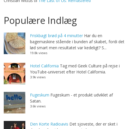
Christian Wittus
til
The Last of Us: Remastered
Populære Indlæg
Friskbagt brød på 4 minutter
Har du en
bagemaskine stående i bunden af skabet, fordi det
lød smart men resultatet var kedeligt? S...
19.8k views
Hotel California
Tag med Geek Culture på rejse i
YouTube-universet efter Hotel California.
3.9k views
Fugeskum
Fugeskum - et produkt udviklet af
Satan.
3.6k views
Den Korte Radioavis
Det sjoveste, der er sket i