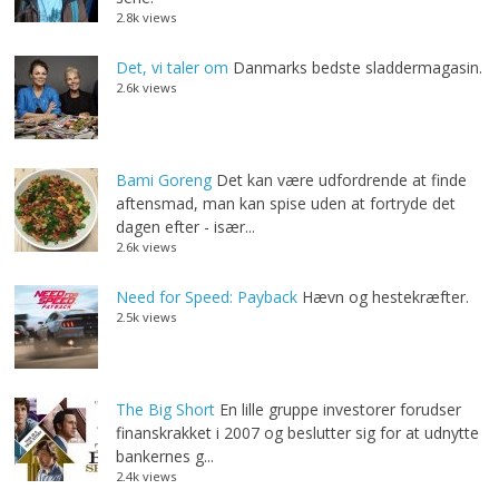
2.8k views
Det, vi taler om
Danmarks bedste sladdermagasin.
2.6k views
Bami Goreng
Det kan være udfordrende at finde
aftensmad, man kan spise uden at fortryde det
dagen efter - især...
2.6k views
Need for Speed: Payback
Hævn og hestekræfter.
2.5k views
The Big Short
En lille gruppe investorer forudser
finanskrakket i 2007 og beslutter sig for at udnytte
bankernes g...
2.4k views