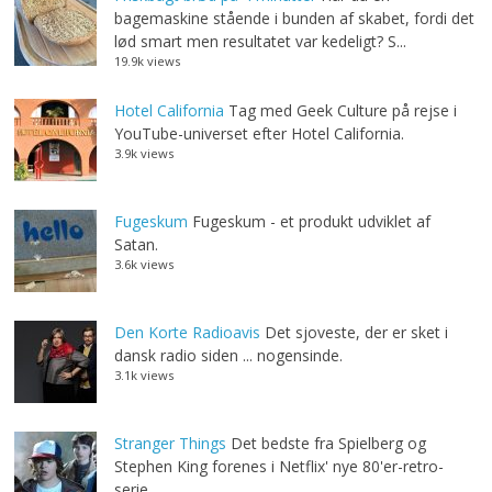
bagemaskine stående i bunden af skabet, fordi det
lød smart men resultatet var kedeligt? S...
19.9k views
Hotel California
Tag med Geek Culture på rejse i
YouTube-universet efter Hotel California.
3.9k views
Fugeskum
Fugeskum - et produkt udviklet af
Satan.
3.6k views
Den Korte Radioavis
Det sjoveste, der er sket i
dansk radio siden ... nogensinde.
3.1k views
Stranger Things
Det bedste fra Spielberg og
Stephen King forenes i Netflix' nye 80'er-retro-
serie.