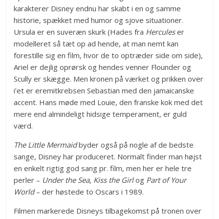
karakterer Disney endnu har skabt i en og samme
historie, spækket med humor og sjove situationer.
Ursula er en suveræn skurk (Hades fra
Hercules
er
modelleret så tæt op ad hende, at man nemt kan
forestille sig en film, hvor de to optræder side om side),
Ariel er dejlig oprørsk og hendes venner Flounder og
Scully er skægge. Men kronen på værket og prikken over
i’et er eremitkrebsen Sebastian med den jamaicanske
accent. Hans møde med Louie, den franske kok med det
mere end almindeligt hidsige temperament, er guld
værd.
The Little Mermaid
byder også på nogle af de bedste
sange, Disney har produceret. Normalt finder man højst
en enkelt rigtig god sang pr. film, men her er hele tre
perler –
Under the Sea
,
Kiss the Girl
og
Part of Your
World
– der høstede to Oscars i 1989.
Filmen markerede Disneys tilbagekomst på tronen over