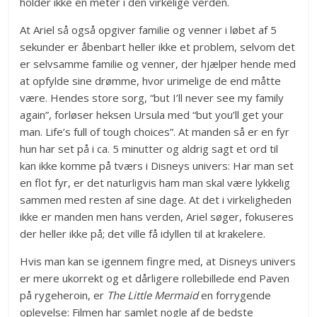
holder ikke en meter i den virkelige verden.
At Ariel så også opgiver familie og venner i løbet af 5
sekunder er åbenbart heller ikke et problem, selvom det
er selvsamme familie og venner, der hjælper hende med
at opfylde sine drømme, hvor urimelige de end måtte
være. Hendes store sorg, “but I’ll never see my family
again”, forløser heksen Ursula med “but you’ll get your
man. Life’s full of tough choices”. At manden så er en fyr
hun har set på i ca. 5 minutter og aldrig sagt et ord til
kan ikke komme på tværs i Disneys univers: Har man set
en flot fyr, er det naturligvis ham man skal være lykkelig
sammen med resten af sine dage. At det i virkeligheden
ikke er manden men hans verden, Ariel søger, fokuseres
der heller ikke på; det ville få idyllen til at krakelere.
Hvis man kan se igennem fingre med, at Disneys univers
er mere ukorrekt og et dårligere rollebillede end Paven
på rygeheroin, er
The Little Mermaid
en forrygende
oplevelse: Filmen har samlet nogle af de bedste