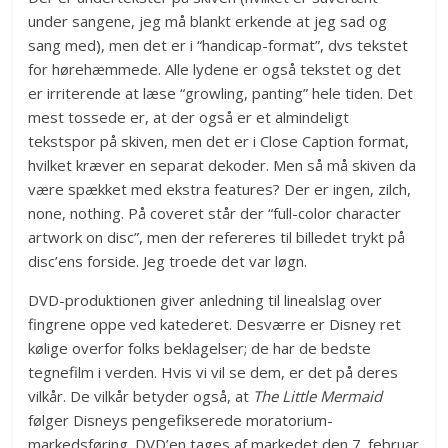
under sangene, jeg må blankt erkende at jeg sad og
sang med), men det er i “handicap-format”, dvs tekstet
for hørehæmmede. Alle lydene er også tekstet og det
er irriterende at læse “growling, panting” hele tiden. Det
mest tossede er, at der også er et almindeligt
tekstspor på skiven, men det er i Close Caption format,
hvilket kræver en separat dekoder. Men så må skiven da
være spækket med ekstra features? Der er ingen, zilch,
none, nothing. På coveret står der “full-color character
artwork on disc”, men der refereres til billedet trykt på
disc’ens forside. Jeg troede det var løgn.
DVD-produktionen giver anledning til linealslag over
fingrene oppe ved katederet. Desværre er Disney ret
kølige overfor folks beklagelser; de har de bedste
tegnefilm i verden. Hvis vi vil se dem, er det på deres
vilkår. De vilkår betyder også, at
The Little Mermaid
følger Disneys pengefikserede moratorium-
markedsføring. DVD’en tages af markedet den 7. februar