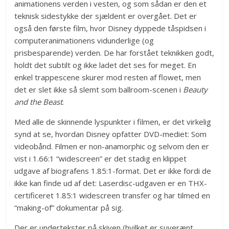
animationens verden i vesten, og som sådan er den et
teknisk sidestykke der sjældent er overgået. Det er
også den første film, hvor Disney dyppede tåspidsen i
computeranimationens vidunderlige (og
prisbesparende) verden. De har forstået teknikken godt,
holdt det subtilt og ikke ladet det ses for meget. En
enkel trappescene skurer mod resten af flowet, men
det er slet ikke så slemt som ballroom-scenen i
Beauty
and the Beast
.
Med alle de skinnende lyspunkter i filmen, er det virkelig
synd at se, hvordan Disney opfatter DVD-mediet: Som
videobånd. Filmen er non-anamorphic og selvom den er
vist i 1.66:1 “widescreen” er det stadig en klippet
udgave af biografens 1.85:1-format. Det er ikke fordi de
ikke kan finde ud af det: Laserdisc-udgaven er en THX-
certificeret 1.85:1 widescreen transfer og har tilmed en
“making-of” dokumentar på sig.
Der er undertekster på skiven (hvilket er suverænt