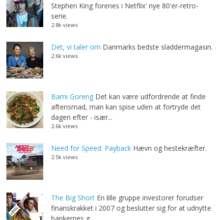
Stephen King forenes i Netflix' nye 80'er-retro-
serie.
2.8k views
Det, vi taler om
Danmarks bedste sladdermagasin.
2.6k views
Bami Goreng
Det kan være udfordrende at finde
aftensmad, man kan spise uden at fortryde det
dagen efter - især...
2.6k views
Need for Speed: Payback
Hævn og hestekræfter.
2.5k views
The Big Short
En lille gruppe investorer forudser
finanskrakket i 2007 og beslutter sig for at udnytte
bankernes g...