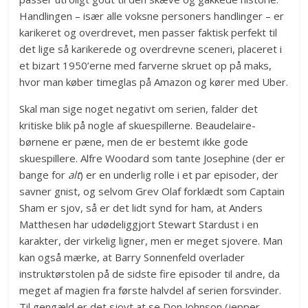
Handlingen – især alle voksne personers handlinger – er
karikeret og overdrevet, men passer faktisk perfekt til
det lige så karikerede og overdrevne sceneri, placeret i
et bizart 1950’erne med farverne skruet op på maks,
hvor man køber timeglas på Amazon og kører med Uber.
Skal man sige noget negativt om serien, falder det
kritiske blik på nogle af skuespillerne. Beaudelaire-
børnene er pæne, men de er bestemt ikke gode
skuespillere. Alfre Woodard som tante Josephine (der er
bange for
alt
) er en underlig rolle i et par episoder, der
savner gnist, og selvom Grev Olaf forklædt som Captain
Sham er sjov, så er det lidt synd for ham, at Anders
Matthesen har udødeliggjort Stewart Stardust i en
karakter, der virkelig ligner, men er meget sjovere. Man
kan også mærke, at Barry Sonnenfeld overlader
instruktørstolen på de sidste fire episoder til andre, da
meget af magien fra første halvdel af serien forsvinder.
Til gengæld er det sjovt at se Don Johnson (jepper,