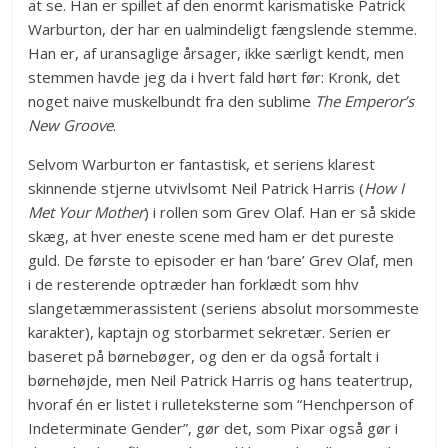
at se. Han er spillet af den enormt karismatiske Patrick
Warburton, der har en ualmindeligt fængslende stemme.
Han er, af uransaglige årsager, ikke særligt kendt, men
stemmen havde jeg da i hvert fald hørt før: Kronk, det
noget naive muskelbundt fra den sublime
The Emperor’s
New Groove
.
Selvom Warburton er fantastisk, et seriens klarest
skinnende stjerne utvivlsomt Neil Patrick Harris (
How I
Met Your Mother
) i rollen som Grev Olaf. Han er så skide
skæg, at hver eneste scene med ham er det pureste
guld. De første to episoder er han ‘bare’ Grev Olaf, men
i de resterende optræder han forklædt som hhv
slangetæmmerassistent (seriens absolut morsommeste
karakter), kaptajn og storbarmet sekretær. Serien er
baseret på børnebøger, og den er da også fortalt i
børnehøjde, men Neil Patrick Harris og hans teatertrup,
hvoraf én er listet i rulleteksterne som “Henchperson of
Indeterminate Gender”, gør det, som Pixar også gør i