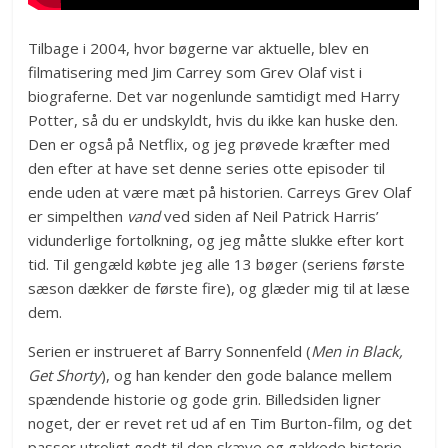
Tilbage i 2004, hvor bøgerne var aktuelle, blev en
filmatisering med Jim Carrey som Grev Olaf vist i
biograferne. Det var nogenlunde samtidigt med Harry
Potter, så du er undskyldt, hvis du ikke kan huske den.
Den er også på Netflix, og jeg prøvede kræfter med
den efter at have set denne series otte episoder til
ende uden at være mæt på historien. Carreys Grev Olaf
er simpelthen
vand
ved siden af Neil Patrick Harris’
vidunderlige fortolkning, og jeg måtte slukke efter kort
tid. Til gengæld købte jeg alle 13 bøger (seriens første
sæson dækker de første fire), og glæder mig til at læse
dem.
Serien er instrueret af Barry Sonnenfeld (
Men in Black,
Get Shorty
), og han kender den gode balance mellem
spændende historie og gode grin. Billedsiden ligner
noget, der er revet ret ud af en Tim Burton-film, og det
passer utroligt godt til den skæve og gakkede historie.