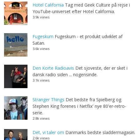
Hotel California
Tag med Geek Culture på rejse i
YouTube-universet efter Hotel California.
3.9k views
Fugeskum
Fugeskum - et produkt udviklet af
Satan.
3.6k views
Den Korte Radioavis
Det sjoveste, der er sket i
dansk radio siden ... nogensinde.
3.1k views
Stranger Things
Det bedste fra Spielberg og
Stephen King forenes i Netflix' nye 80'er-retro-
serie.
2.8k views
Det, vi taler om
Danmarks bedste sladdermagasin.
2.6k views