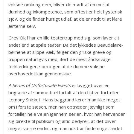
voksne omkring dem, bliver de mødt af en mur af
dumhed og inkompetence, som oftest er helt hysterisk
sjov, og de finder hurtigt ud af, at de er nødt til at klare
ærterne selv.
Grev Olaf har en lille teatertrup med sig, som laver alt
andet end at spille teater. Da det lykkedes Beaudelaire-
børnene at slippe væk, følger den griske greve og
truppen naturligvis med, iført de mest åndssvage
forklædninger, som ingen af de dumme voksne
overhovedet kan gennemskue.
A Series of Unfortunate Events
er bygget over en
bogserie af samme titel fortalt af den fiktive fortæller
Lemony Snicket. Hans baggrund lærer man ikke meget
om i første sæson, men han optræder jævnligt som
fortæller hele vejen igennem serien, hvor han henvender
sig direkte til publikum og altid bedyrer, at det bliver
meget værre endnu, og man nok bør finde noget andet