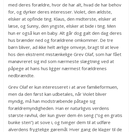
med deres forældre, hvor de har alt, hvad de har behov
for, og dyrker deres interesser. Violet, den ældste,
elsker at opfinde ting. Klaus, den midterste, elsker at
læse, og Sunny, den yngste, elsker at bide i ting. Men
hun er også kun en baby. Alt går dog galt den dag deres
hus brænder ned og forældrene omkommer. De tre
børn bliver, ad ikke helt ærlige omveje, bragt til at leve
hos den ekstremt mistænkelige Grev Olaf, som har fået
manøvreret sig ind som nærmeste slægtning ved at
påpege at hans hus ligger nærmest forældrenes
nedbrændte.
Grev Olaf er kun interesseret i at arve familieformuen,
men da den først kan udbetales, når Violet bliver
myndig, må han modstræbende påtage sig
forældremyndigheden. Han er naturligvis verdens
største røvhul, der kun giver dem én seng (“og en gratis
bunke sten”) at sove i, og tvinger dem til at udføre
alverdens frygtelige gøremål. Hver gang de klager til de