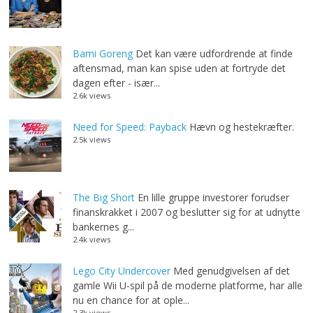
Bami Goreng
Det kan være udfordrende at finde
aftensmad, man kan spise uden at fortryde det
dagen efter - især...
2.6k views
Need for Speed: Payback
Hævn og hestekræfter.
2.5k views
The Big Short
En lille gruppe investorer forudser
finanskrakket i 2007 og beslutter sig for at udnytte
bankernes g...
2.4k views
Lego City Undercover
Med genudgivelsen af det
gamle Wii U-spil på de moderne platforme, har alle
nu en chance for at ople...
2.3k views