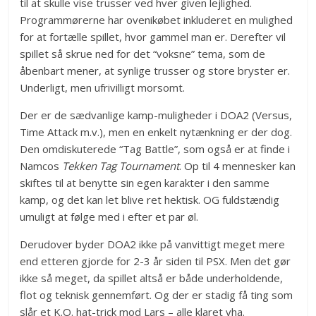
til at skulle vise trusser ved hver given lejlighed.
Programmørerne har ovenikøbet inkluderet en mulighed
for at fortælle spillet, hvor gammel man er. Derefter vil
spillet så skrue ned for det “voksne” tema, som de
åbenbart mener, at synlige trusser og store bryster er.
Underligt, men ufrivilligt morsomt.
Der er de sædvanlige kamp-muligheder i DOA2 (Versus,
Time Attack m.v.), men en enkelt nytænkning er der dog.
Den omdiskuterede “Tag Battle”, som også er at finde i
Namcos
Tekken Tag Tournament
. Op til 4 mennesker kan
skiftes til at benytte sin egen karakter i den samme
kamp, og det kan let blive ret hektisk. OG fuldstændig
umuligt at følge med i efter et par øl.
Derudover byder DOA2 ikke på vanvittigt meget mere
end etteren gjorde for 2-3 år siden til PSX. Men det gør
ikke så meget, da spillet altså er både underholdende,
flot og teknisk gennemført. Og der er stadig få ting som
slår et K.O. hat-trick mod Lars – alle klaret vha.