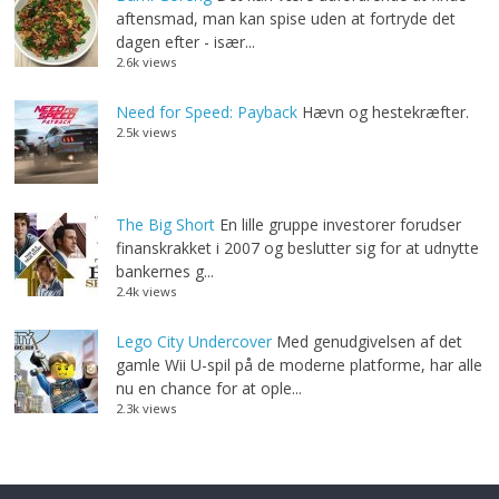
aftensmad, man kan spise uden at fortryde det
dagen efter - især...
2.6k views
Need for Speed: Payback
Hævn og hestekræfter.
2.5k views
The Big Short
En lille gruppe investorer forudser
finanskrakket i 2007 og beslutter sig for at udnytte
bankernes g...
2.4k views
Lego City Undercover
Med genudgivelsen af det
gamle Wii U-spil på de moderne platforme, har alle
nu en chance for at ople...
2.3k views