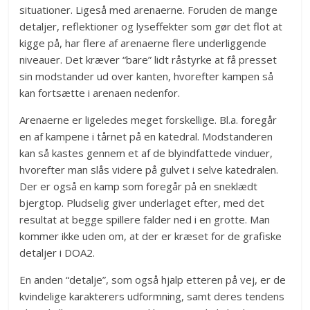
situationer. Ligeså med arenaerne. Foruden de mange
detaljer, reflektioner og lyseffekter som gør det flot at
kigge på, har flere af arenaerne flere underliggende
niveauer. Det kræver “bare” lidt råstyrke at få presset
sin modstander ud over kanten, hvorefter kampen så
kan fortsætte i arenaen nedenfor.
Arenaerne er ligeledes meget forskellige. Bl.a. foregår
en af kampene i tårnet på en katedral. Modstanderen
kan så kastes gennem et af de blyindfattede vinduer,
hvorefter man slås videre på gulvet i selve katedralen.
Der er også en kamp som foregår på en sneklædt
bjergtop. Pludselig giver underlaget efter, med det
resultat at begge spillere falder ned i en grotte. Man
kommer ikke uden om, at der er kræset for de grafiske
detaljer i DOA2.
En anden “detalje”, som også hjalp etteren på vej, er de
kvindelige karakterers udformning, samt deres tendens