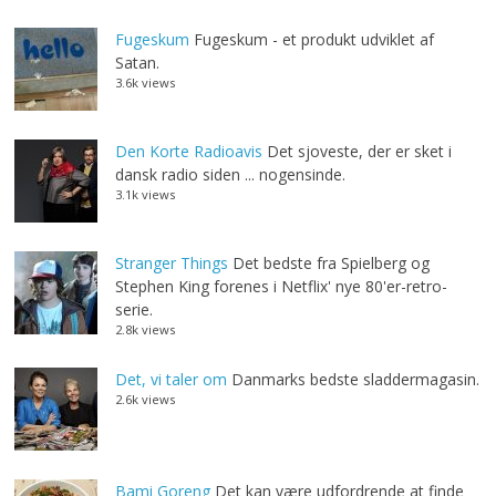
Fugeskum
Fugeskum - et produkt udviklet af
Satan.
3.6k views
Den Korte Radioavis
Det sjoveste, der er sket i
dansk radio siden ... nogensinde.
3.1k views
Stranger Things
Det bedste fra Spielberg og
Stephen King forenes i Netflix' nye 80'er-retro-
serie.
2.8k views
Det, vi taler om
Danmarks bedste sladdermagasin.
2.6k views
Bami Goreng
Det kan være udfordrende at finde