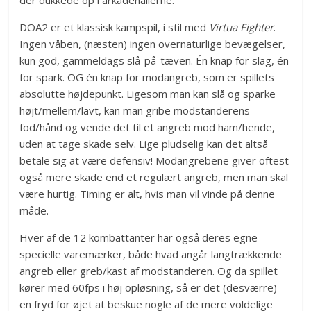
der dukkede op i arkadehallerne.
DOA2 er et klassisk kampspil, i stil med
Virtua Fighter
.
Ingen våben, (næsten) ingen overnaturlige bevægelser,
kun god, gammeldags slå-på-tæven. Én knap for slag, én
for spark. OG én knap for modangreb, som er spillets
absolutte højdepunkt. Ligesom man kan slå og sparke
højt/mellem/lavt, kan man gribe modstanderens
fod/hånd og vende det til et angreb mod ham/hende,
uden at tage skade selv. Lige pludselig kan det altså
betale sig at være defensiv! Modangrebene giver oftest
også mere skade end et regulært angreb, men man skal
være hurtig. Timing er alt, hvis man vil vinde på denne
måde.
Hver af de 12 kombattanter har også deres egne
specielle varemærker, både hvad angår langtrækkende
angreb eller greb/kast af modstanderen. Og da spillet
kører med 60fps i høj opløsning, så er det (desværre)
en fryd for øjet at beskue nogle af de mere voldelige