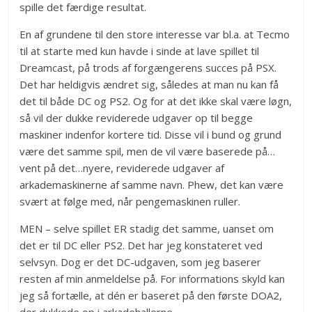
spille det færdige resultat.
En af grundene til den store interesse var bl.a. at Tecmo
til at starte med kun havde i sinde at lave spillet til
Dreamcast, på trods af forgængerens succes på PSX.
Det har heldigvis ændret sig, således at man nu kan få
det til både DC og PS2. Og for at det ikke skal være løgn,
så vil der dukke reviderede udgaver op til begge
maskiner indenfor kortere tid. Disse vil i bund og grund
være det samme spil, men de vil være baserede på…
vent på det…nyere, reviderede udgaver af
arkademaskinerne af samme navn. Phew, det kan være
svært at følge med, når pengemaskinen ruller.
MEN – selve spillet ER stadig det samme, uanset om
det er til DC eller PS2. Det har jeg konstateret ved
selvsyn. Dog er det DC-udgaven, som jeg baserer
resten af min anmeldelse på. For informations skyld kan
jeg så fortælle, at dén er baseret på den første DOA2,