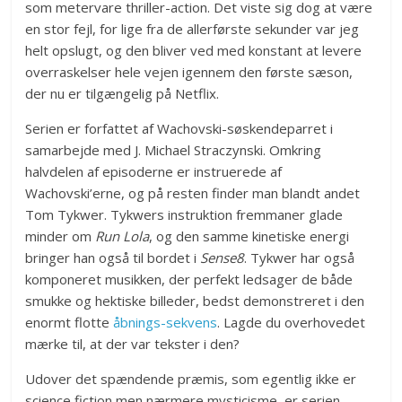
som metervare thriller-action. Det viste sig dog at være
en stor fejl, for lige fra de allerførste sekunder var jeg
helt opslugt, og den bliver ved med konstant at levere
overraskelser hele vejen igennem den første sæson,
der nu er tilgængelig på Netflix.
Serien er forfattet af Wachovski-søskendeparret i
samarbejde med J. Michael Straczynski. Omkring
halvdelen af episoderne er instruerede af
Wachovski’erne, og på resten finder man blandt andet
Tom Tykwer. Tykwers instruktion fremmaner glade
minder om
Run Lola
, og den samme kinetiske energi
bringer han også til bordet i
Sense8
. Tykwer har også
komponeret musikken, der perfekt ledsager de både
smukke og hektiske billeder, bedst demonstreret i den
enormt flotte
åbnings-sekvens
. Lagde du overhovedet
mærke til, at der var tekster i den?
Udover det spændende præmis, som egentlig ikke er
science fiction men nærmere mysticisme, er serien