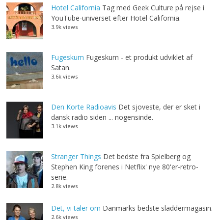
Hotel California
Tag med Geek Culture på rejse i
YouTube-universet efter Hotel California.
3.9k views
Fugeskum
Fugeskum - et produkt udviklet af
Satan.
3.6k views
Den Korte Radioavis
Det sjoveste, der er sket i
dansk radio siden ... nogensinde.
3.1k views
Stranger Things
Det bedste fra Spielberg og
Stephen King forenes i Netflix' nye 80'er-retro-
serie.
2.8k views
Det, vi taler om
Danmarks bedste sladdermagasin.
2.6k views