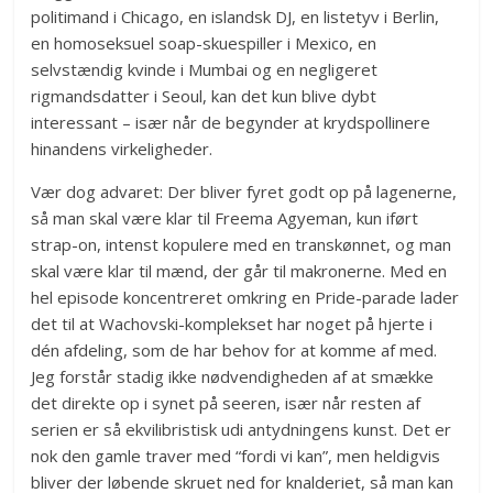
politimand i Chicago, en islandsk DJ, en listetyv i Berlin,
en homoseksuel soap-skuespiller i Mexico, en
selvstændig kvinde i Mumbai og en negligeret
rigmandsdatter i Seoul, kan det kun blive dybt
interessant – især når de begynder at krydspollinere
hinandens virkeligheder.
Vær dog advaret: Der bliver fyret godt op på lagenerne,
så man skal være klar til Freema Agyeman, kun iført
strap-on, intenst kopulere med en transkønnet, og man
skal være klar til mænd, der går til makronerne. Med en
hel episode koncentreret omkring en Pride-parade lader
det til at Wachovski-komplekset har noget på hjerte i
dén afdeling, som de har behov for at komme af med.
Jeg forstår stadig ikke nødvendigheden af at smække
det direkte op i synet på seeren, især når resten af
serien er så ekvilibristisk udi antydningens kunst. Det er
nok den gamle traver med “fordi vi kan”, men heldigvis
bliver der løbende skruet ned for knalderiet, så man kan