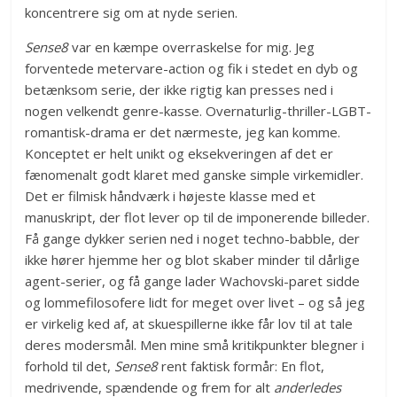
koncentrere sig om at nyde serien.
Sense8
var en kæmpe overraskelse for mig. Jeg
forventede metervare-action og fik i stedet en dyb og
betænksom serie, der ikke rigtig kan presses ned i
nogen velkendt genre-kasse. Overnaturlig-thriller-LGBT-
romantisk-drama er det nærmeste, jeg kan komme.
Konceptet er helt unikt og eksekveringen af det er
fænomenalt godt klaret med ganske simple virkemidler.
Det er filmisk håndværk i højeste klasse med et
manuskript, der flot lever op til de imponerende billeder.
Få gange dykker serien ned i noget techno-babble, der
ikke hører hjemme her og blot skaber minder til dårlige
agent-serier, og få gange lader Wachovski-paret sidde
og lommefilosofere lidt for meget over livet – og så jeg
er virkelig ked af, at skuespillerne ikke får lov til at tale
deres modersmål. Men mine små kritikpunkter blegner i
forhold til det,
Sense8
rent faktisk formår: En flot,
medrivende, spændende og frem for alt
anderledes