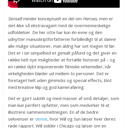
Sense8
minder konceptuelt en del om
Heroes
, men er
slet ikke så ekstravagant med de overmenneskelige
udfoldelser. De her otte har kun én evne og den
udnytter manuskriptforfatterne forbilledligt til at danne
alle mulige situationer, man aldrig har set magen til før.
Det er i sin simpelhed et genialt påfund og det giver en
række helt nye muligheder at fortælle historier på – og
en række dybt imponerende filmiske virkemidler, når
virkeligheden bløder ud mellem to personer. Det er
foretaget helt uden gimmicks og special effects, blot
med kreative klip og god kameraføring.
Det er gjort subtilt og med masser af små detaljer, som
man kun perifert opfatter, men som medvirker til at
illustrere sammensmeltningen. En af de bedre
sekvenser er
denne
, hvor Will og Sun læser hver deres
røde rapport. Will sidder i Chicago og læser om en