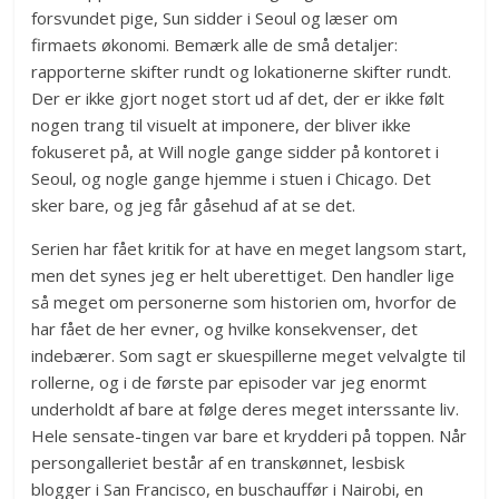
forsvundet pige, Sun sidder i Seoul og læser om
firmaets økonomi. Bemærk alle de små detaljer:
rapporterne skifter rundt og lokationerne skifter rundt.
Der er ikke gjort noget stort ud af det, der er ikke følt
nogen trang til visuelt at imponere, der bliver ikke
fokuseret på, at Will nogle gange sidder på kontoret i
Seoul, og nogle gange hjemme i stuen i Chicago. Det
sker bare, og jeg får gåsehud af at se det.
Serien har fået kritik for at have en meget langsom start,
men det synes jeg er helt uberettiget. Den handler lige
så meget om personerne som historien om, hvorfor de
har fået de her evner, og hvilke konsekvenser, det
indebærer. Som sagt er skuespillerne meget velvalgte til
rollerne, og i de første par episoder var jeg enormt
underholdt af bare at følge deres meget interssante liv.
Hele sensate-tingen var bare et krydderi på toppen. Når
persongalleriet består af en transkønnet, lesbisk
blogger i San Francisco, en buschauffør i Nairobi, en