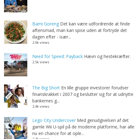
Bami Goreng
Det kan være udfordrende at finde
aftensmad, man kan spise uden at fortryde det
dagen efter - især...
2.6k views
Need for Speed: Payback
Hævn og hestekræfter.
2.5k views
The Big Short
En lille gruppe investorer forudser
finanskrakket i 2007 og beslutter sig for at udnytte
bankernes g...
2.4k views
Lego City Undercover
Med genudgivelsen af det
gamle Wii U-spil på de moderne platforme, har alle
nu en chance for at ople...
2.3k views