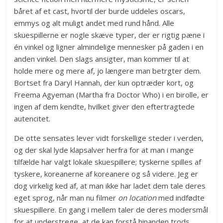
båret af et cast, hvortil der burde uddeles oscars,
emmys og alt muligt andet med rund hånd. Alle
skuespillerne er nogle skæve typer, der er rigtig pæne i
én vinkel og ligner almindelige mennesker på gaden i en
anden vinkel. Den slags ansigter, man kommer til at
holde mere og mere af, jo længere man betrgter dem.
Bortset fra Daryl Hannah, der kun optræder kort, og
Freema Agyeman (Martha fra Doctor Who) i en birolle, er
ingen af dem kendte, hvilket giver den eftertragtede
autencitet.
De otte sensates lever vidt forskellige steder i verden,
og der skal lyde klapsalver herfra for at man i mange
tilfælde har valgt lokale skuespillere; tyskerne spilles af
tyskere, koreanerne af koreanere og så videre. Jeg er
dog virkelig ked af, at man ikke har ladet dem tale deres
eget sprog, når man nu filmer
on location
med indfødte
skuespillere. En gang i mellem taler de deres modersmål
for at understrege, at de kan forstå hinanden trods