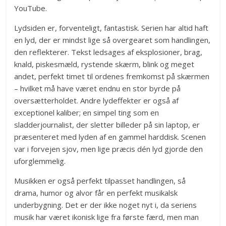
YouTube.
Lydsiden er, forventeligt, fantastisk. Serien har altid haft
en lyd, der er mindst lige så overgearet som handlingen,
den reflekterer. Tekst ledsages af eksplosioner, brag,
knald, piskesmæld, rystende skærm, blink og meget
andet, perfekt timet til ordenes fremkomst på skærmen
– hvilket må have været endnu en stor byrde på
oversætterholdet. Andre lydeffekter er også af
exceptionel kaliber; en simpel ting som en
sladderjournalist, der sletter billeder på sin laptop, er
præsenteret med lyden af en gammel harddisk. Scenen
var i forvejen sjov, men lige præcis dén lyd gjorde den
uforglemmelig.
Musikken er også perfekt tilpasset handlingen, så
drama, humor og alvor får en perfekt musikalsk
underbygning. Det er der ikke noget nyt i, da seriens
musik har været ikonisk lige fra første færd, men man