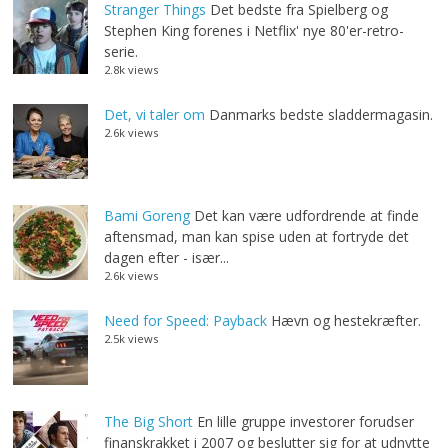
Stranger Things
Det bedste fra Spielberg og
Stephen King forenes i Netflix' nye 80'er-retro-
serie.
2.8k views
Det, vi taler om
Danmarks bedste sladdermagasin.
2.6k views
Bami Goreng
Det kan være udfordrende at finde
aftensmad, man kan spise uden at fortryde det
dagen efter - især...
2.6k views
Need for Speed: Payback
Hævn og hestekræfter.
2.5k views
The Big Short
En lille gruppe investorer forudser
finanskrakket i 2007 og beslutter sig for at udnytte