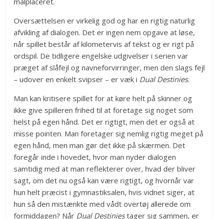
malplaceret.
Oversættelsen er virkelig god og har en rigtig naturlig
afvikling af dialogen. Det er ingen nem opgave at løse,
når spillet består af kilometervis af tekst og er rigt på
ordspil. De tidligere engelske udgivelser i serien var
præget af slåfejl og navneforvirringer, men den slags fejl
– udover en enkelt svipser – er væk i
Dual Destinies
.
Man kan kritisere spillet for at køre helt på skinner og
ikke give spilleren frihed til at foretage sig noget som
helst på egen hånd. Det er rigtigt, men det er også at
misse pointen. Man foretager sig nemlig rigtig meget på
egen hånd, men man gør det ikke på skærmen. Det
foregår inde i hovedet, hvor man nyder dialogen
samtidig med at man reflekterer over, hvad der bliver
sagt, om det nu også kan være rigtigt, og hvornår var
hun helt præcist i gymnastiksalen, hvis vidnet siger, at
hun så den mistænkte med vådt overtøj allerede om
formiddagen? Når
Dual Destinies
tager sig sammen, er