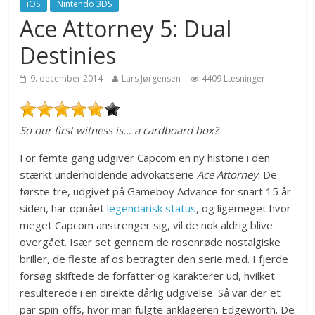
iOS
Nintendo 3DS
Ace Attorney 5: Dual
Destinies
9. december 2014
Lars Jørgensen
4409 Læsninger
So our first witness is… a cardboard box?
For femte gang udgiver Capcom en ny historie i den
stærkt underholdende advokatserie
Ace Attorney
. De
første tre, udgivet på Gameboy Advance for snart 15 år
siden, har opnået
legendarisk status
, og ligemeget hvor
meget Capcom anstrenger sig, vil de nok aldrig blive
overgået. Især set gennem de rosenrøde nostalgiske
briller, de fleste af os betragter den serie med. I fjerde
forsøg skiftede de forfatter og karakterer ud, hvilket
resulterede i en direkte dårlig udgivelse. Så var der et
par spin-offs, hvor man fulgte anklageren Edgeworth. De