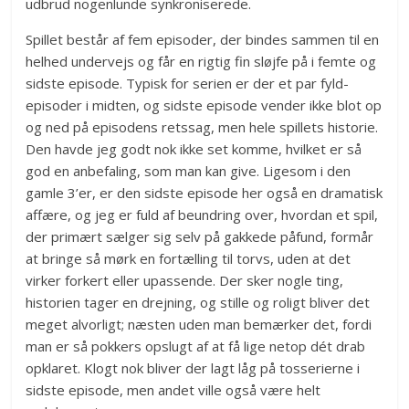
udbrud nogenlunde synkroniserede.
Spillet består af fem episoder, der bindes sammen til en
helhed undervejs og får en rigtig fin sløjfe på i femte og
sidste episode. Typisk for serien er der et par fyld-
episoder i midten, og sidste episode vender ikke blot op
og ned på episodens retssag, men hele spillets historie.
Den havde jeg godt nok ikke set komme, hvilket er så
god en anbefaling, som man kan give. Ligesom i den
gamle 3’er, er den sidste episode her også en dramatisk
affære, og jeg er fuld af beundring over, hvordan et spil,
der primært sælger sig selv på gakkede påfund, formår
at bringe så mørk en fortælling til torvs, uden at det
virker forkert eller upassende. Der sker nogle ting,
historien tager en drejning, og stille og roligt bliver det
meget alvorligt; næsten uden man bemærker det, fordi
man er så pokkers opslugt af at få lige netop dét drab
opklaret. Klogt nok bliver der lagt låg på tosserierne i
sidste episode, men andet ville også være helt