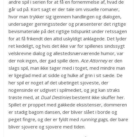
andre spil i serien for at få en fornemmelse af, hvad de
går ud på. Kort sagt er der tale om visuelle romaner,
hvor man trykker sig igennem handlingen og dialogen,
undersøger gerningssteder og præsenterer det rigtige
bevismateriale på det rigtige tidspunkt under retssagen
for at få frikendt den altid uskyldigt anklagede. Det lyder
ret kedeligt, og hvis det ikke var for spillenes sindssygt
velskrevne dialog og allestedsnærværende humor, var
der nok ingen, der gad spille dem.
Ace Attorney
er den
slags spil, man ikke tager med i toget, med mindre man
er ligeglad med at sidde og hulke af grin i sit sæde. De
her spil er noget af det ubetinget sjoveste, der
nogensinde er udgivet i spilmediet, og jeg kan straks
trøste med, at
Dual Destinies
bestemt ikke skuffer her.
Spillet er proppet med gakkede eksistenser, dommeren
er stadig bagom dansen, der bliver slået i borde og
peget fingre, og der er fyldt med
running gags
, der bare
bliver sjovere og sjovere med tiden.