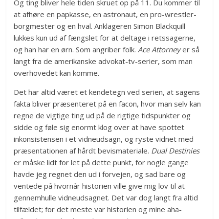
Og ting bliver hele tiden skruet op på 11. Du kommer til
at afhøre en papkasse, en astronaut, en pro-wrestler-
borgmester og en hval. Anklageren Simon Blackquill
lukkes kun ud af fængslet for at deltage i retssagerne,
og han har en ørn. Som angriber folk.
Ace Attorney
er så
langt fra de amerikanske advokat-tv-serier, som man
overhovedet kan komme.
Det har altid været et kendetegn ved serien, at sagens
fakta bliver præsenteret på en facon, hvor man selv kan
regne de vigtige ting ud på de rigtige tidspunkter og
sidde og føle sig enormt klog over at have spottet
inkonsistensen i et vidneudsagn, og ryste vidnet med
præsentationen af hårdt bevismateriale.
Dual Destinies
er måske lidt for let på dette punkt, for nogle gange
havde jeg regnet den ud i forvejen, og sad bare og
ventede på hvornår historien ville give mig lov til at
gennemhulle vidneudsagnet. Det var dog langt fra altid
tilfældet; for det meste var historien og mine aha-