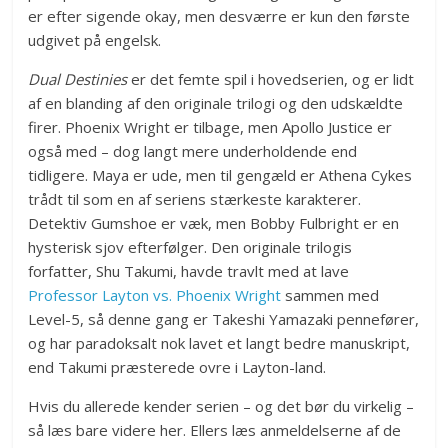
er efter sigende okay, men desværre er kun den første
udgivet på engelsk.
Dual Destinies
er det femte spil i hovedserien, og er lidt
af en blanding af den originale trilogi og den udskældte
firer. Phoenix Wright er tilbage, men Apollo Justice er
også med – dog langt mere underholdende end
tidligere. Maya er ude, men til gengæld er Athena Cykes
trådt til som en af seriens stærkeste karakterer.
Detektiv Gumshoe er væk, men Bobby Fulbright er en
hysterisk sjov efterfølger. Den originale trilogis
forfatter, Shu Takumi, havde travlt med at lave
Professor Layton vs. Phoenix Wright
sammen med
Level-5, så denne gang er Takeshi Yamazaki pennefører,
og har paradoksalt nok lavet et langt bedre manuskript,
end Takumi præsterede ovre i Layton-land.
Hvis du allerede kender serien – og det bør du virkelig –
så læs bare videre her. Ellers læs anmeldelserne af de