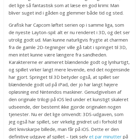
det lige så fantastisk som at læse en god krimi: Man
bliver suget ind i gåden og glemmer både tid og sted.
Grafisk har Capcom løftet serien op i samme liga, som
de nyeste Layton-spil: alt er nu renderet i 3D, og det ser
utrolig godt ud. Man kunne naturligvis frygte at charmen
fra de gamle 2D-tegninger ville gå tabt i springet til 3D,
men intet kunne være længere fra sandheden.
Karaktererne er animeret blændende godt og lynhurtigt,
og spillet virker langt mere levende, end det nogensinde
har gjort. Springet til 3D betyder også, at spillet ser
blændende godt ud på iPad, der jo har langt højere
opløsning end Nintendos maskiner. Genudgivelsen af
den originale trilogi på iOS led under et kunstigt skaleret
udseende, der bestemt ikke gjorde originalen nogen
tjenester. Nu er det lige omvendt: 3DS-udgaven, som
jeg også har spillet, ser virkelig gnidret ud i forhold til
det knivskarpe billede, man får på iOS. Dette er den
definitive udgave af spillet – tjek selv
et par minutter
på