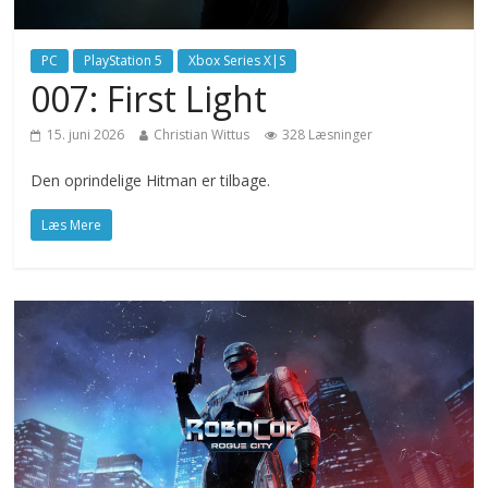
PC
PlayStation 5
Xbox Series X|S
007: First Light
15. juni 2026
Christian Wittus
328 Læsninger
Den oprindelige Hitman er tilbage.
Læs Mere