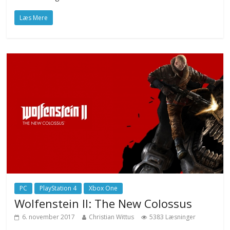
Læs Mere
PC
PlayStation 4
Xbox One
Wolfenstein II: The New Colossus
6. november 2017
Christian Wittus
5383 Læsninger