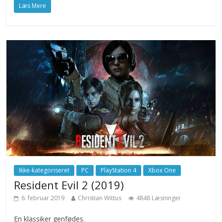
Læs Mere
Ikke-kategoriseret
PC
PlayStation 4
Xbox One
Resident Evil 2 (2019)
6. februar 2019
Christian Wittus
4848 Læsninger
En klassiker genfødes.