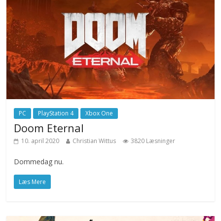
PC
PlayStation 4
Xbox One
Doom Eternal
10. april 2020
Christian Wittus
3820 Læsninger
Dommedag nu.
Læs Mere