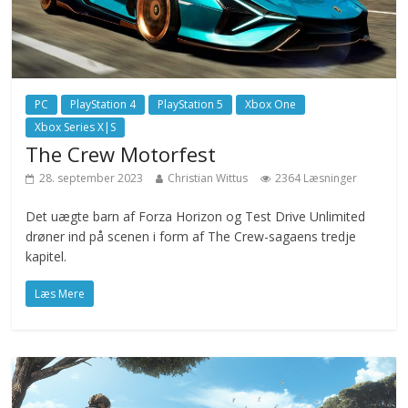
PC
PlayStation 4
PlayStation 5
Xbox One
Xbox Series X|S
The Crew Motorfest
28. september 2023
Christian Wittus
2364 Læsninger
Det uægte barn af Forza Horizon og Test Drive Unlimited
drøner ind på scenen i form af The Crew-sagaens tredje
kapitel.
Læs Mere