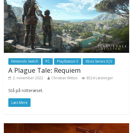
Nintendo Switch
PC
PlayStation 5
Xbox Series X|S
A Plague Tale: Requiem
2. november 2022
Christian Wittus
8524 Læsninger
Stå på rotteræset.
Læs Mere