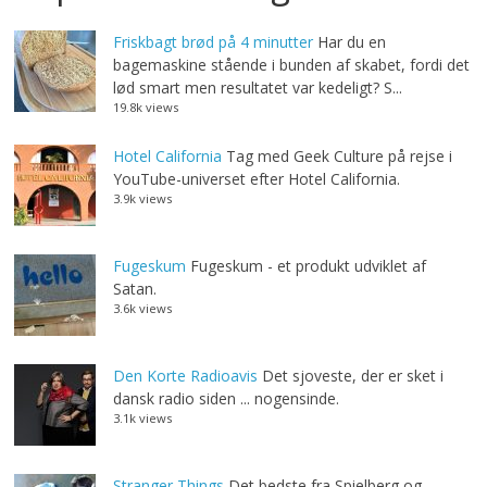
Friskbagt brød på 4 minutter
Har du en
bagemaskine stående i bunden af skabet, fordi det
lød smart men resultatet var kedeligt? S...
19.8k views
Hotel California
Tag med Geek Culture på rejse i
YouTube-universet efter Hotel California.
3.9k views
Fugeskum
Fugeskum - et produkt udviklet af
Satan.
3.6k views
Den Korte Radioavis
Det sjoveste, der er sket i
dansk radio siden ... nogensinde.
3.1k views
Stranger Things
Det bedste fra Spielberg og