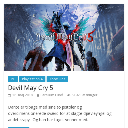
PC
PlayStation 4
Xbox One
Devil May Cry 5
16. maj 2019
Lars Kim Lund
5192 Læsninger
Dante er tilbage med sine to pistoler og
overdimensionerede sværd for at slagte djævleyngel og
andet krapyl. Og han har taget venner med.