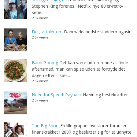
Stephen King forenes i Netflix' nye 80'er-retro-
serie.
2.8k views
Det, vi taler om
Danmarks bedste sladdermagasin.
2.6k views
Bami Goreng
Det kan være udfordrende at finde
aftensmad, man kan spise uden at fortryde det
dagen efter - især...
2.6k views
Need for Speed: Payback
Hævn og hestekræfter.
2.5k views
The Big Short
En lille gruppe investorer forudser
finanskrakket i 2007 og beslutter sig for at udnytte